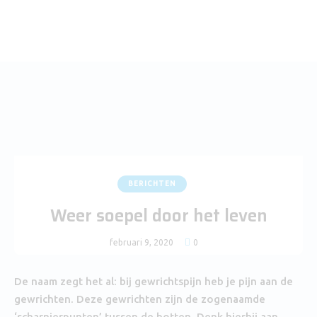
BERICHTEN
Weer soepel door het leven
februari 9, 2020
0
De naam zegt het al: bij gewrichtspijn heb je pijn aan de
gewrichten. Deze gewrichten zijn de zogenaamde
‘scharnierpunten’ tussen de botten. Denk hierbij aan