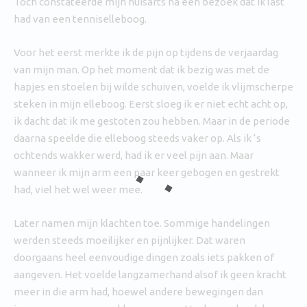
Toch constateerde mijn huisarts na een bezoek dat ik last
had van een tenniselleboog.
Voor het eerst merkte ik de pijn op tijdens de verjaardag
van mijn man. Op het moment dat ik bezig was met de
hapjes en stoelen bij wilde schuiven, voelde ik vlijmscherpe
steken in mijn elleboog. Eerst sloeg ik er niet echt acht op,
ik dacht dat ik me gestoten zou hebben. Maar in de periode
daarna speelde die elleboog steeds vaker op. Als ik ‘s
ochtends wakker werd, had ik er veel pijn aan. Maar
wanneer ik mijn arm een paar keer gebogen en gestrekt
had, viel het wel weer mee.
Later namen mijn klachten toe. Sommige handelingen
werden steeds moeilijker en pijnlijker. Dat waren
doorgaans heel eenvoudige dingen zoals iets pakken of
aangeven. Het voelde langzamerhand alsof ik geen kracht
meer in die arm had, hoewel andere bewegingen dan