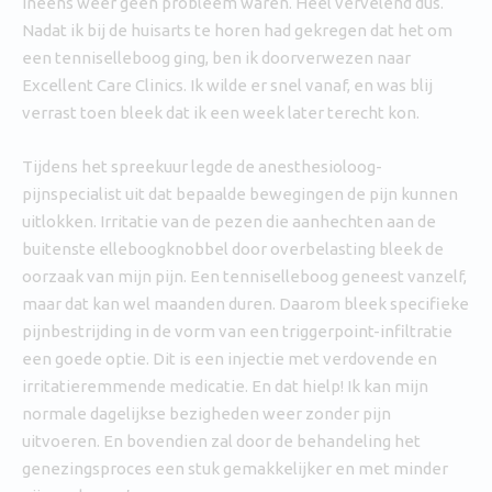
ineens weer geen probleem waren. Heel vervelend dus.
Nadat ik bij de huisarts te horen had gekregen dat het om
een tenniselleboog ging, ben ik doorverwezen naar
Excellent Care Clinics. Ik wilde er snel vanaf, en was blij
verrast toen bleek dat ik een week later terecht kon.
Tijdens het spreekuur legde de anesthesioloog-
pijnspecialist uit dat bepaalde bewegingen de pijn kunnen
uitlokken. Irritatie van de pezen die aanhechten aan de
buitenste elleboogknobbel door overbelasting bleek de
oorzaak van mijn pijn. Een tenniselleboog geneest vanzelf,
maar dat kan wel maanden duren. Daarom bleek specifieke
pijnbestrijding in de vorm van een triggerpoint-infiltratie
een goede optie. Dit is een injectie met verdovende en
irritatieremmende medicatie. En dat hielp! Ik kan mijn
normale dagelijkse bezigheden weer zonder pijn
uitvoeren. En bovendien zal door de behandeling het
genezingsproces een stuk gemakkelijker en met minder