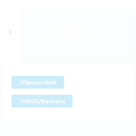
Vacature
Pijnconsulent
ANIOS/Basisarts