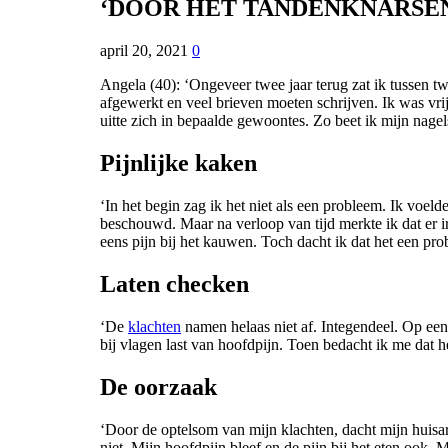
‘DOOR HET TANDENKNARSE
april 20, 2021
0
Angela (40): ‘Ongeveer twee jaar terug zat ik tussen tw
afgewerkt en veel brieven moeten schrijven. Ik was vri
uitte zich in bepaalde gewoontes. Zo beet ik mijn nagel
Pijnlijke kaken
‘In het begin zag ik het niet als een probleem. Ik voeld
beschouwd. Maar na verloop van tijd merkte ik dat er ir
eens pijn bij het kauwen. Toch dacht ik dat het een pro
Laten checken
‘De
klachten
namen helaas niet af. Integendeel. Op een
bij vlagen last van hoofdpijn. Toen bedacht ik me dat h
De oorzaak
‘Door de optelsom van mijn klachten, dacht mijn huisar
niet. Mijn hoofdpijn bleef en de pijn bij het eten ook