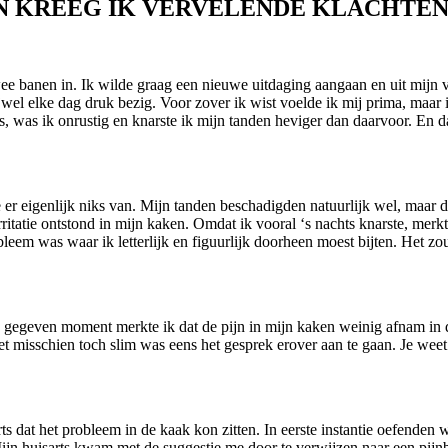
N KREEG IK VERVELENDE KLACHTEN
ee banen in. Ik wilde graag een nieuwe uitdaging aangaan en uit mijn ve
jwel elke dag druk bezig. Voor zover ik wist voelde ik mij prima, maar 
s, was ik onrustig en knarste ik mijn tanden heviger dan daarvoor. En d
e er eigenlijk niks van. Mijn tanden beschadigden natuurlijk wel, maar dat
ritatie ontstond in mijn kaken. Omdat ik vooral ‘s nachts knarste, merkt
bleem was waar ik letterlijk en figuurlijk doorheen moest bijten. Het z
 gegeven moment merkte ik dat de pijn in mijn kaken weinig afnam in 
et misschien toch slim was eens het gesprek erover aan te gaan. Je weet 
ts dat het probleem in de kaak kon zitten. In eerste instantie oefend
. Mijn huisarts kwam met de suggestie me door te verwijzen naar een pi