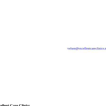
velsen@excellentcareclinics.
ellent Care Clinics