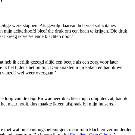
’
ilige werk stappen. Als gevolg daarvan heb veel sollicitaties
in mijn achterhoofd bleef die druk om een baan te krijgen. Die druk
aar kreeg ik vervelende klachten door.’
 heb ik eerlijk gezegd altijd een beetje als een zorg voor later
e ik het tijdens het ontbijt. Dan knakten mijn kaken en had ik wel
ou vanzelf wel weer overgaan.’
de loop van de dag. En wanneer ik achter mijn computer zat, had ik
het maar nooit, dus maakte ik een afspraak bij mijn huisarts.’
en we met wat ontspanningsoefeningen, maar mijn klachten verminderden
jnbehandelcentrum. Zo kwam ik uit bij
Excellent Care Clinics
.’